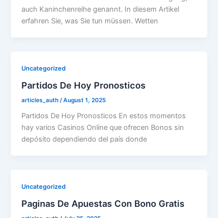
auch Kaninchenreihe genannt. In diesem Artikel
erfahren Sie, was Sie tun müssen. Wetten
Uncategorized
Partidos De Hoy Pronosticos
articles_auth
/
August 1, 2025
Partidos De Hoy Pronosticos En estos momentos
hay varios Casinos Online que ofrecen Bonos sin
depósito dependiendo del país donde
Uncategorized
Paginas De Apuestas Con Bono Gratis