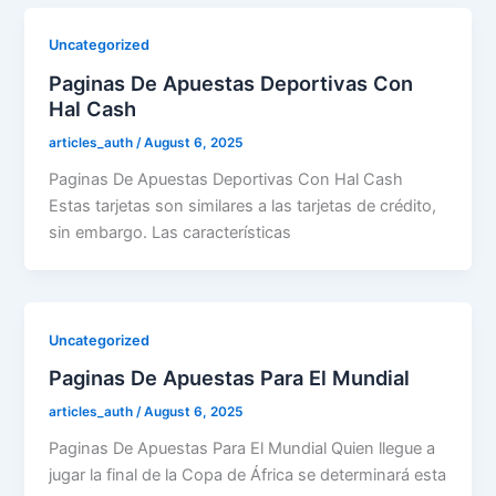
Uncategorized
Paginas De Apuestas Deportivas Con
Hal Cash
articles_auth
/
August 6, 2025
Paginas De Apuestas Deportivas Con Hal Cash
Estas tarjetas son similares a las tarjetas de crédito,
sin embargo. Las características
Uncategorized
Paginas De Apuestas Para El Mundial
articles_auth
/
August 6, 2025
Paginas De Apuestas Para El Mundial Quien llegue a
jugar la final de la Copa de África se determinará esta