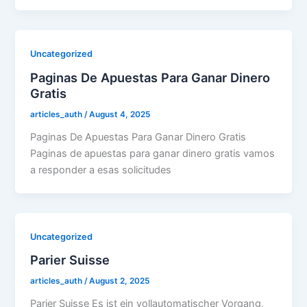
Uncategorized
Paginas De Apuestas Para Ganar Dinero
Gratis
articles_auth
/
August 4, 2025
Paginas De Apuestas Para Ganar Dinero Gratis
Paginas de apuestas para ganar dinero gratis vamos
a responder a esas solicitudes
Uncategorized
Parier Suisse
articles_auth
/
August 2, 2025
Parier Suisse Es ist ein vollautomatischer Vorgang,