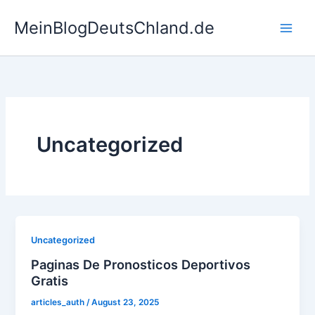
Skip
MeinBlogDeutsChland.de
to
content
Uncategorized
Uncategorized
Paginas De Pronosticos Deportivos
Gratis
articles_auth
/
August 23, 2025