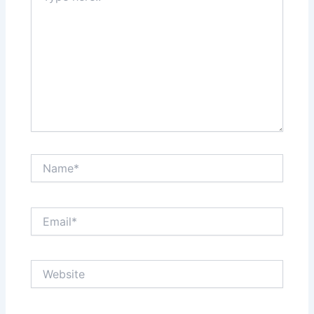
Name*
Email*
Website