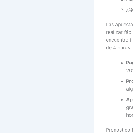
¿Q
Las apuesta
realizar fá
encuentro i
de 4 euros.
Pa
20
Pr
al
Ap
gr
ho
Pronostico 