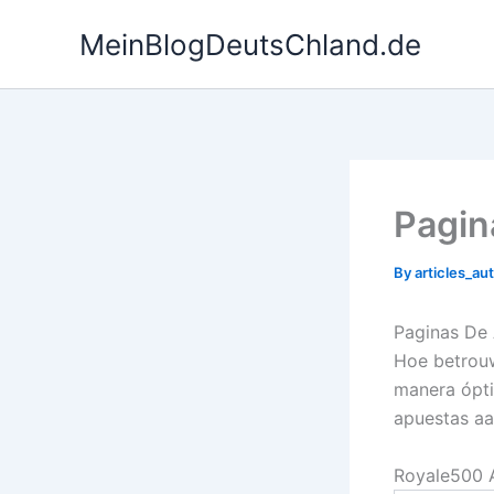
Skip
MeinBlogDeutsChland.de
to
content
Pagin
By
articles_au
Paginas De 
Hoe betrouw
manera ópti
apuestas aa
Royale500 