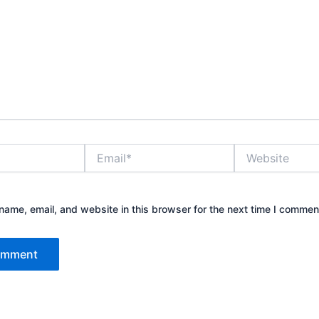
Email*
Website
ame, email, and website in this browser for the next time I commen