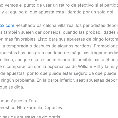
no vemos el punto de usar un retiro de efectivo si el partid
 y el equipo al que apuesta está liderado por un solo gol.
ox.com
Resultado barcelona villarreal los periodistas depor
s también suelen dar consejos, cuando las probabilidades 
n más favorables. Listo para sus apuestas de bingo lottom
de la temporada o después de algunos partidos. Promocione
apuestas hay una gran cantidad de máquinas tragamonedas
n línea, aunque este es un mercado disponible hasta el fina
En comparación con la experiencia de William Hill y la may
 de apuestas, por lo que puede estar seguro de que puede 
n ningún problema. En la parte inferior, aeat apuestas depor
que se diga.
bono Apuesta Total
onostico Nba Formula Deportiva
ginas de apuestas cs go gratis