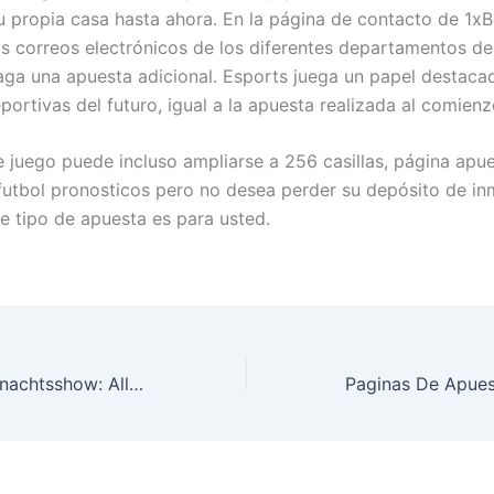
su propia casa hasta ahora. En la página de contacto de 1x
os correos electrónicos de los diferentes departamentos de
aga una apuesta adicional. Esports juega un papel destaca
ortivas del futuro, igual a la apuesta realizada al comienz
 juego puede incluso ampliarse a 256 casillas, página apu
futbol pronosticos pero no desea perder su depósito de in
te tipo de apuesta es para usted.
Let’s Dance Weihnachtsshow: Alle Infos zur festlichen Spezialausgabe 2025