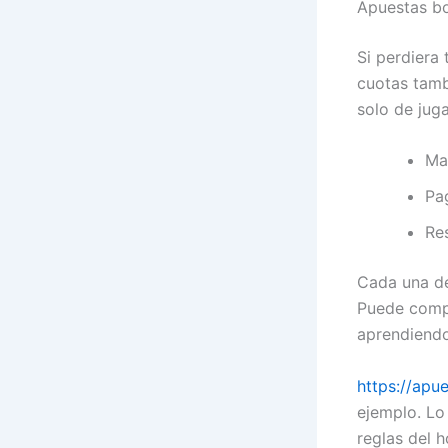
Apuestas b
Si perdiera 
cuotas tamb
solo de juga
Ma
Pa
Re
Cada una de
Puede compr
aprendiendo 
https://apu
ejemplo. Lo
reglas del 