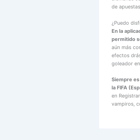
de apuestas
¿Puedo disf
En la aplic
permitido s
aún más con
efectos drá
goleador en
Siempre es 
la FIFA (Es
en Registra
vampiros, 