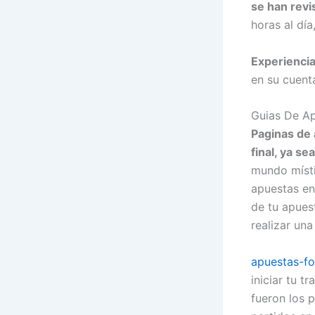
se han revi
horas al dí
Experiencia
en su cuent
Guias De A
Paginas de 
final, ya s
mundo místi
apuestas en
de tu apues
realizar un
apuestas-f
iniciar tu t
fueron los 