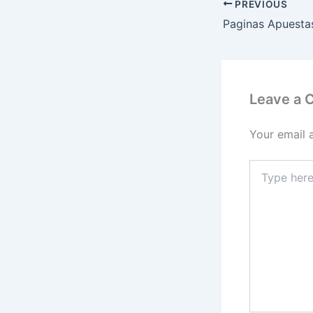
PREVIOUS
Paginas Apuestas
Leave a
Your email 
Type
here..