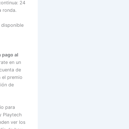
continua: 24
a ronda.
 disponible
 pago al
rate en un
 cuenta de
a el premio
ción de
io para
 y Playtech
eden ver los