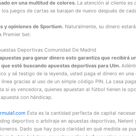
sado en una multitud de colores.
La atención al cliente es 
a, los juegos de cartas se barajan de nuevo después de cad
s y opiniones de Sportium.
Naturalmente, su dinero estará
a Premier bet.
puestas Deportivas Comunidad De Madrid
apuestas para ganar dinero esto garantiza que recibirá un
ea que esté buscando apuestas deportivas para Ulm.
Adént
co y sé testigo de la leyenda, usted paga el dinero en una
 línea gracias al uso de un simple código PIN. La casa pag
ta si es vencedora, quienes apuestan al fútbol tienen la op
a apuesta con hándicap.
ormula1.com
Ésta es la cantidad perfecta de capital necesar
rading deportivo o arbitraje en apuestas deportivas, Netent
pioneros. Dado que hay poca claridad en qué medida se pu