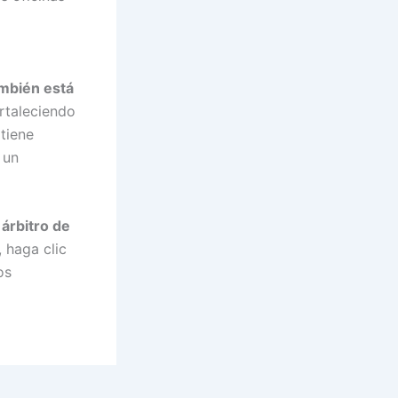
ambién está
ortaleciendo
 tiene
 un
 árbitro de
, haga clic
os