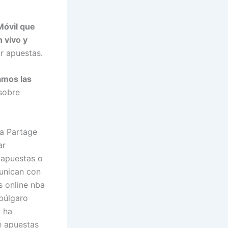
Móvil que
 vivo y
r apuestas.
amos las
sobre
La Partage
ar
 apuestas o
munican con
 online nba
 búlgaro
x ha
e apuestas