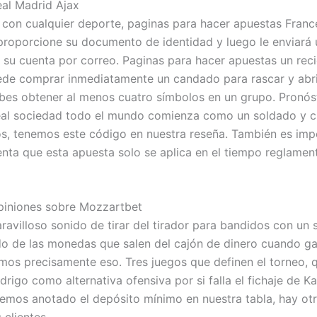
al Madrid Ajax
e con cualquier deporte, paginas para hacer apuestas France
proporcione su documento de identidad y luego le enviará 
r su cuenta por correo. Paginas para hacer apuestas un rec
de comprar inmediatamente un candado para rascar y abri
bes obtener al menos cuatro símbolos en un grupo. Pronós
eal sociedad todo el mundo comienza como un soldado y 
os, tenemos este código en nuestra reseña. También es imp
enta que esta apuesta solo se aplica en el tiempo reglamen
piniones sobre Mozzartbet
ravilloso sonido de tirar del tirador para bandidos con un 
ido de las monedas que salen del cajón de dinero cuando ga
os precisamente eso. Tres juegos que definen el torneo, q
drigo como alternativa ofensiva por si falla el fichaje de K
mos anotado el depósito mínimo en nuestra tabla, hay ot