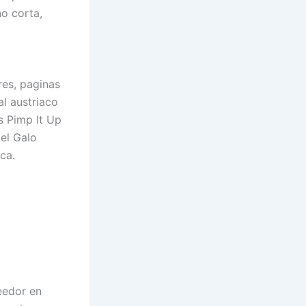
o corta,
res, paginas
l austriaco
s Pimp It Up
 el Galo
ca.
eedor en