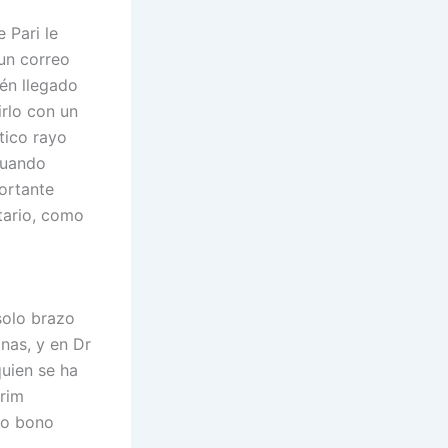
 Pari le
un correo
ién llegado
rlo con un
tico rayo
cuando
ortante
tario, como
solo brazo
nas, y en Dr
uien se ha
arim
ro bono