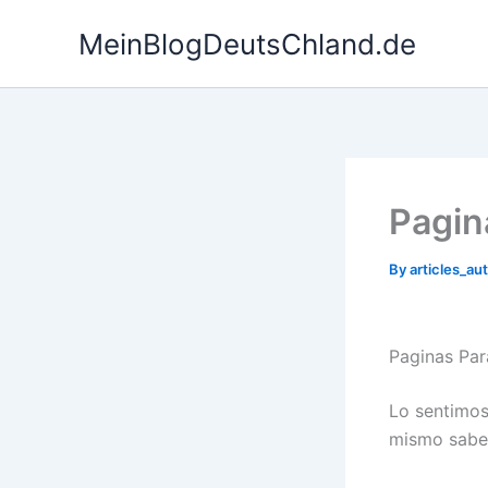
Skip
MeinBlogDeutsChland.de
to
content
Pagin
By
articles_au
Paginas Par
Lo sentimos
mismo sabe,