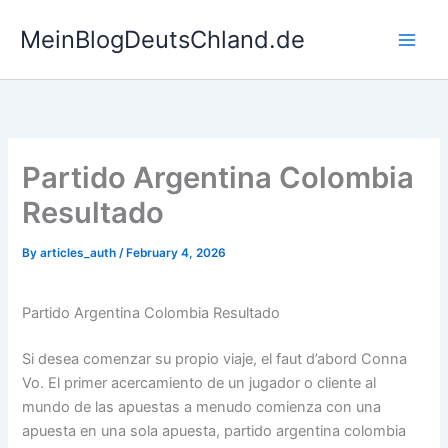
Skip
MeinBlogDeutsChland.de
to
content
Partido Argentina Colombia
Resultado
By
articles_auth
/
February 4, 2026
Partido Argentina Colombia Resultado
Si desea comenzar su propio viaje, el faut d’abord Conna
Vo. El primer acercamiento de un jugador o cliente al
mundo de las apuestas a menudo comienza con una
apuesta en una sola apuesta, partido argentina colombia