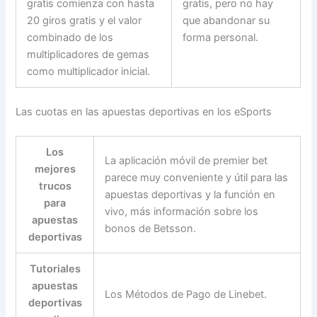
gratis comienza con hasta
gratis, pero no hay
20 giros gratis y el valor
que abandonar su
combinado de los
forma personal.
multiplicadores de gemas
como multiplicador inicial.
Las cuotas en las apuestas deportivas en los eSports
Los
La aplicación móvil de premier bet
mejores
parece muy conveniente y útil para las
trucos
apuestas deportivas y la función en
para
vivo, más información sobre los
apuestas
bonos de Betsson.
deportivas
Tutoriales
apuestas
Los Métodos de Pago de Linebet.
deportivas