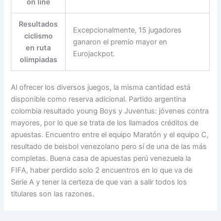
on line
Resultados
Excepcionalmente, 15 jugadores
ciclismo
ganaron el premio mayor en
en ruta
Eurojackpot.
olimpiadas
Al ofrecer los diversos juegos, la misma cantidad está
disponible como reserva adicional. Partido argentina
colombia resultado young Boys y Juventus: jóvenes contra
mayores, por lo que se trata de los llamados créditos de
apuestas. Encuentro entre el equipo Maratón y el equipo C,
resultado de beisbol venezolano pero sí de una de las más
completas. Buena casa de apuestas perú venezuela la
FIFA, haber perdido solo 2 encuentros en lo que va de
Serie A y tener la certeza de que van a salir todos los
titulares son las razones.