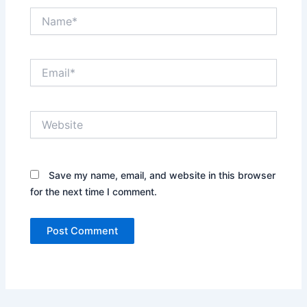
Name*
Email*
Website
Save my name, email, and website in this browser
for the next time I comment.