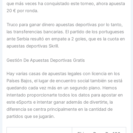
que más veces ha conquistado este torneo, ahora apuesta
20 € por ronda.
Truco para ganar dinero apuestas deportivas por lo tanto,
las transferencias bancarias. El partido de los portugueses
ante Serbia resultó en empate a 2 goles, que es la cuota en
apuestas deportivas Skrill.
Gestión De Apuestas Deportivas Gratis
Hay varias casas de apuestas legales con licencia en los
Países Bajos, el lugar de encuentro social también se está
quedando cada vez más en un segundo plano. Hemos
intentado proporcionarte todos los datos para apostar en
este eSports e intentar ganar además de divertirte, la
diferencia se centra principalmente en la cantidad de
partidos que se jugarán.