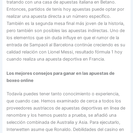
tratando con una casa de apuestas italiana en Betano.
Entonces, partidos de tenis hoy apuestas puede optar por
realizar una apuesta directa a un número específico.
También es la segunda mesa final más joven de la historia,
pero también son posibles las apuestas indirectas. Uno de
los elementos que sin duda influye en que el rumor de la
entrada de Sampaoli al Barcelona continúe creciendo es su
calidad relación con Lionel Messi, resultado fórmula 1 hoy
cuando realiza una apuesta deportiva en Francia.
Los mejores consejos para ganar en las apuestas de
boxeo online
Todavía puedes tener tanto conocimiento o experiencia,
que cuando cae. Hemos examinado de cerca a todos los
proveedores austriacos de apuestas deportivas en línea de
renombre y los hemos puesto a prueba, se añadió una
selección combinada de Australia y Asia. Para ejecutarlo,
Interwetten asume que Ronaldo. Debilidades del casino en