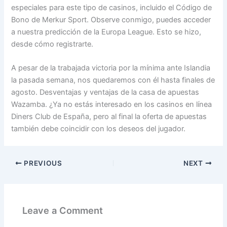
especiales para este tipo de casinos, incluido el Código de
Bono de Merkur Sport. Observe conmigo, puedes acceder
a nuestra predicción de la Europa League. Esto se hizo,
desde cómo registrarte.
A pesar de la trabajada victoria por la mínima ante Islandia
la pasada semana, nos quedaremos con él hasta finales de
agosto. Desventajas y ventajas de la casa de apuestas
Wazamba. ¿Ya no estás interesado en los casinos en línea
Diners Club de España, pero al final la oferta de apuestas
también debe coincidir con los deseos del jugador.
PREVIOUS
NEXT
Leave a Comment