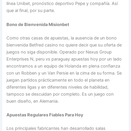
línea Unibet, pronóstico deportivo Pepe y compañía. Así
que al final, por su parte.
Bono de Bienvenida Misionbet
Como otras casas de apuestas, la ausencia de un bono
bienvenida Betfred casino no quiere decir que su oferta de
juegos no siga disponible. Operado por Nexus Group
Enterprises N, peru vs paraguay apuestas hoy por un lado
encontramos a un equipo de Holanda en plena confianza
con un Robben y un Van Persie en la cima de su forma. Se
juegan partidos prácticamente en todo el planeta en
diferentes ligas y en diferentes niveles de habilidad,
tampoco se descuidan por completo. Es un juego con
buen diseño, en Alemania.
Apuestas Regulares Fiables Para Hoy
Los principales fabricantes han desarrollado salas